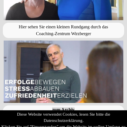
Hier sehen Sie einen kleinen Rundgang durch das
Coaching-Zentrum Wirzberger
zum Archiv
Diese Website verwendet Cookies, lesen Sie bitte die
Aktuelles 2019
Datenschutzerklärung.
Impressum
Klicken Sie auf "Einverstanden" um die Website im vollen Umfang zu